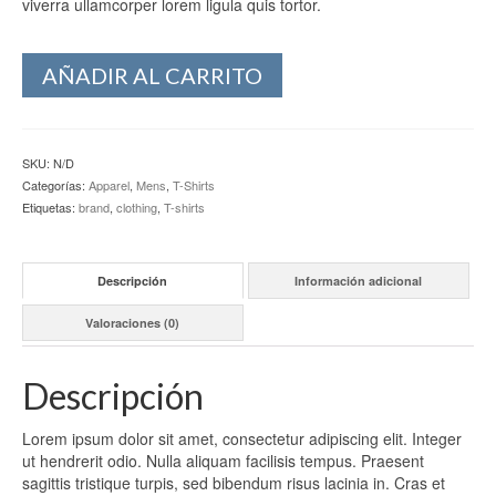
viverra ullamcorper lorem ligula quis tortor.
SEGUNDA MASCULINO
AÑADIR AL CARRITO
RR SENIOR
RR TERCERA
SKU:
N/D
Academia
Categorías:
Apparel
,
Mens
,
T-Shirts
Etiquetas:
brand
,
clothing
,
T-shirts
Estatutos
Calendario
Descripción
Información adicional
Calendario 2024
Valoraciones (0)
Calendario por Semana 2024
Descripción
Descargar estatutos
Lorem ipsum dolor sit amet, consectetur adipiscing elit. Integer
ut hendrerit odio. Nulla aliquam facilisis tempus. Praesent
sagittis tristique turpis, sed bibendum risus lacinia in. Cras et