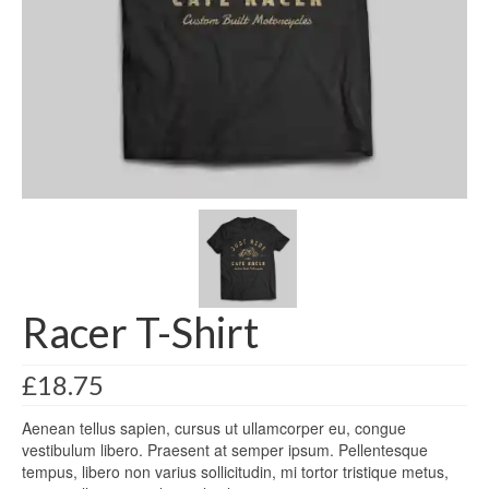
Baker 2026
SELECTIVO 2DA Y SENIOR
SEGUNDA
SENIOR
ABIERTO CON HANDICAP 2026
SELECTIVO MAYOR 2026
MASCULINO
Racer T-Shirt
FEMENINO
£
18.75
MAYOR MASCULINO
Aenean tellus sapien, cursus ut ullamcorper eu, congue
CAMPEONATO NACIONAL 2025
vestibulum libero. Praesent at semper ipsum. Pellentesque
tempus, libero non varius sollicitudin, mi tortor tristique metus,
ROUND ROBIN