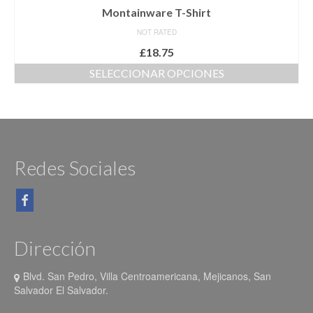
Montainware T-Shirt
NOT RATED
£
18.75
SELECCIONAR OPCIONES
Este
producto
tiene
múltiples
variantes.
Las
Redes Sociales
opciones
se
pueden
elegir
en
la
Dirección
página
de
Blvd. San Pedro, Villa Centroamericana, Mejicanos, San
producto
Salvador El Salvador.