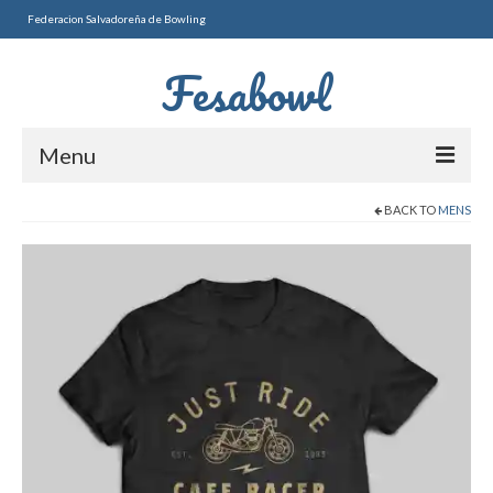
Federacion Salvadoreña de Bowling
Fesabowl
Menu
BACK TO
MENS
Torneos Nacionales
TRIPLETAS 2026
SELECTIVO 2DA FUERZA
PAREJAS 2026
2DO SELECTIVO MAYOR
MASCULINO
FEMENINO