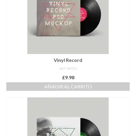
Baker 2026
SELECTIVO 2DA Y SENIOR
SEGUNDA
SENIOR
ABIERTO CON HANDICAP 2026
Vinyl Record
NOT RATED
SELECTIVO MAYOR 2026
£
9.98
MASCULINO
AÑADIR AL CARRITO
FEMENINO
MAYOR MASCULINO
CAMPEONATO NACIONAL 2025
ROUND ROBIN