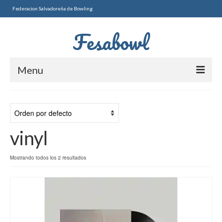
Federacion Salvadoreña de Bowling
Fesabowl
Menu
Torneos Nacionales
TRIPLETAS 2026
vinyl
SELECTIVO 2DA FUERZA
PAREJAS 2026
Mostrando todos los 2 resultados
2DO SELECTIVO MAYOR
MASCULINO
FEMENINO