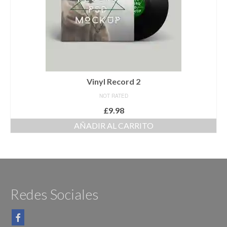
SEGUNDA MASCULINO
RR SENIOR
RR TERCERA
Academia
Vinyl Record 2
NOT RATED
Estatutos
£
9.98
Calendario
AÑADIR AL CARRITO
Calendario 2024
Calendario por Semana 2024
Descargar estatutos
Redes Sociales