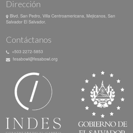
la
Dirección
página
de
Blvd. San Pedro, Villa Centroamericana, Mejicanos, San
producto
Salvador El Salvador.
Contáctanos
+503 2272-5853
fesabowl@fesabowl.org