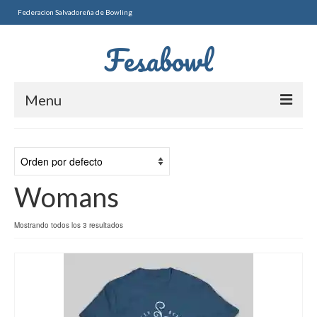
Federacion Salvadoreña de Bowling
Fesabowl
Menu
Torneos Nacionales
TRIPLETAS 2026
Womans
SELECTIVO 2DA FUERZA
PAREJAS 2026
Mostrando todos los 3 resultados
2DO SELECTIVO MAYOR
MASCULINO
FEMENINO