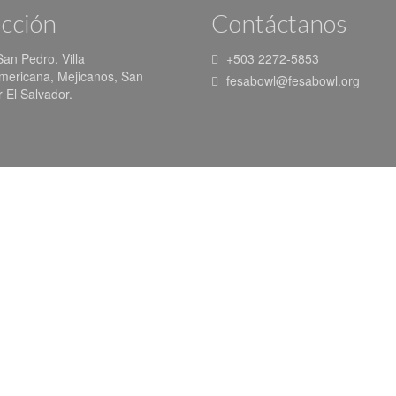
cción
Contáctanos
San Pedro, Villa
+503 2272-5853
mericana, Mejicanos, San
fesabowl@fesabowl.org
 El Salvador.