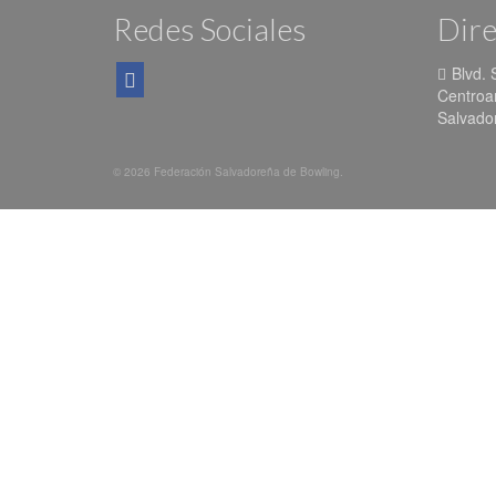
Redes Sociales
Dire
Blvd. 
Centroa
Salvador
© 2026 Federación Salvadoreña de Bowling.