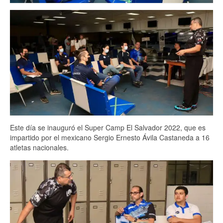
SEGUNDA MASCULINO
RR SENIOR
RR TERCERA
Academia
Estatutos
Calendario
Este día se inauguró el Super Camp El Salvador 2022, que es
impartido por el mexicano Sergio Ernesto Ávila Castaneda a 16
Calendario 2024
atletas nacionales.
Calendario por Semana 2024
Descargar estatutos