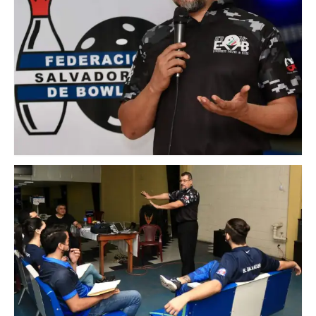
Baker 2026
SELECTIVO 2DA Y SENIOR
SEGUNDA
SENIOR
ABIERTO CON HANDICAP 2026
SELECTIVO MAYOR 2026
MASCULINO
FEMENINO
MAYOR MASCULINO
CAMPEONATO NACIONAL 2025
ROUND ROBIN